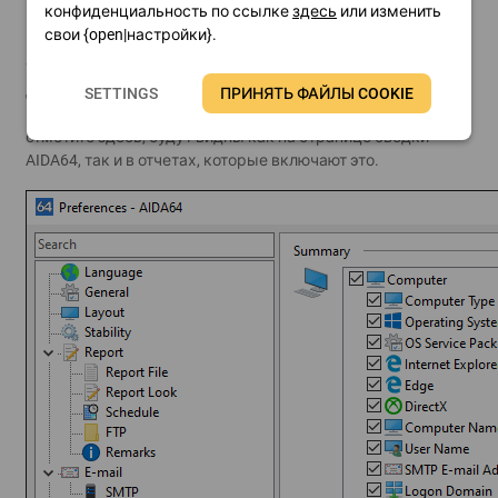
конфиденциальность по ссылке
здесь
или изменить
нашем профиле отчета, но нам не нужна вся
свои {open|настройки}.
информация, содержащаяся на этой странице по
умолчанию, мы также можем настроить ее содержимое.
Для этого перейдите в раздел
Файл/Настройки/Сводка
и
SETTINGS
ПРИНЯТЬ ФАЙЛЫ COOKIE
выберите нужные компоненты. Элементы, которые вы
отметите здесь, будут видны как на странице сводки
AIDA64, так и в отчетах, которые включают это.