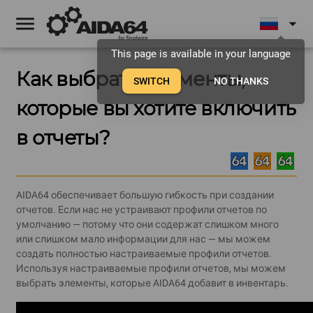
menu
arrow_drop_down
This page is available in your language
Как выбрать элементы,
SWITCH
NO THANKS
которые вы хотите включить
в отчеты?
AIDA64 обеспечивает большую гибкость при создании
отчетов. Если нас не устраивают профили отчетов по
умолчанию — потому что они содержат слишком много
или слишком мало информации для нас — мы можем
создать полностью настраиваемые профили отчетов.
Используя настраиваемые профили отчетов, мы можем
выбрать элементы, которые AIDA64 добавит в инвентарь.