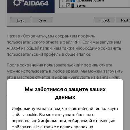
Нажав «Сохранить», мы сохраняем профиль
пользовательского отчета в файл RPF. Если мы запускаем
AIDA64 из общей папки, нам также необходимо сохранить
пользовательский профиль в общей папке.
После сохранения пользовательский профиль отчета
можно использовать в любое время. Мы можем загрузить
его в мастере отчетов, выбрав «Загрузить из файла», или,
если мы используем параметры командной строки, мы
Мы заботимся о защите ваших
можем указать AIDA64 загрузить его, используя /CUSTOM
<path> вариант.
данных
Пример: \\SRVR2012\Shares\AIDA64Business\aida64.exe /R
Информируем вас о том, что наш веб-сайт использует
/DATABASE
файлы cookie. Вы можете узнать больше о
/CUSTOM \\SRVR2012\Shares\AIDA64Business\profile.rpf
персональной информации, собираемой с помощью
файлов cookie, а также о ваших правах на
Если мы включили Страница
Компьютер / Сводка
в