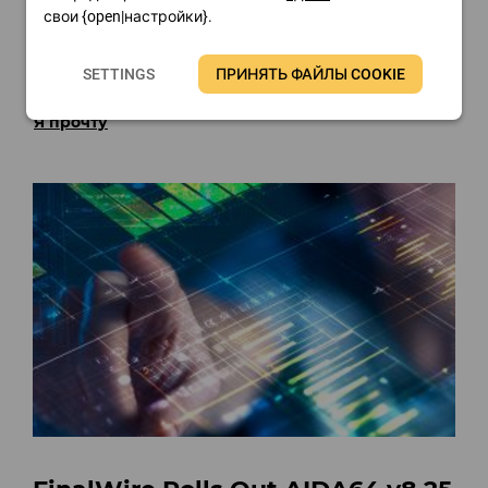
свои {open|настройки}.
SETTINGS
ПРИНЯТЬ ФАЙЛЫ COOKIE
FinalWire Unveils AIDA64 v8.30
Я прочту