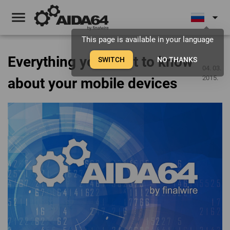
menu
arrow_drop_down
This page is available in your language
Everything you want to know
SWITCH
NO THANKS
04. 03.
2015.
about your mobile devices