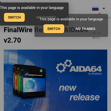
menu
arrow_drop_down
This page is available in your language
This page is available in your language
This page is available in your language
SWITCH
SWITCH
SWITCH
NO THANKS
NO THANKS
NO THANKS
This page is available in your language
FinalWire Releases AIDA64
SWITCH
NO THANKS
28. 10.
2012.
v2.70