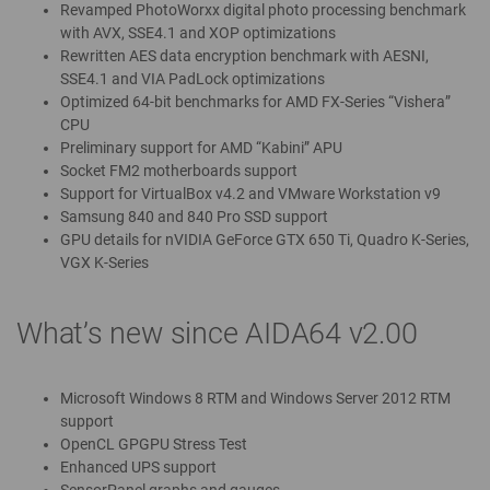
Revamped PhotoWorxx digital photo processing benchmark
with AVX, SSE4.1 and XOP optimizations
Rewritten AES data encryption benchmark with AESNI,
SSE4.1 and VIA PadLock optimizations
Optimized 64-bit benchmarks for AMD FX-Series “Vishera”
CPU
Preliminary support for AMD “Kabini” APU
Socket FM2 motherboards support
Support for VirtualBox v4.2 and VMware Workstation v9
Samsung 840 and 840 Pro SSD support
GPU details for nVIDIA GeForce GTX 650 Ti, Quadro K-Series,
VGX K-Series
What’s new since AIDA64 v2.00
Microsoft Windows 8 RTM and Windows Server 2012 RTM
support
OpenCL GPGPU Stress Test
Enhanced UPS support