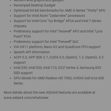
SensorPanel graphs and gauges
Revamped Desktop Gadget
Optimized 64-bit benchmarks for AMD A-Series “Trinity” APU
Support for Intel Atom “Cedarview” processors
Support for Intel Core “Ivy Bridge” APUs and Intel 7-Series
chipsets
Preliminary support for Intel “Haswell” APU and Intel “Lynx
Point” PCH
Preliminary support for Intel “Penwell” SoC
VIA VX11 platform, Nano X2 and QuadCore CPU support
Speech API information
ACPI 5.0, APP SDK 2.7, CUDA 5.0, OpenCL 1.2, OpenGL 4.3
support
Intel 330, Intel 520, Intel 710, OCZ Vertex 4, Samsung 830
SSD support
GPU details for AMD Radeon HD 7000, nVIDIA GeForce 600
Series
More details about the new AIDA64 features are available at
www.aida64.com/whatsnew