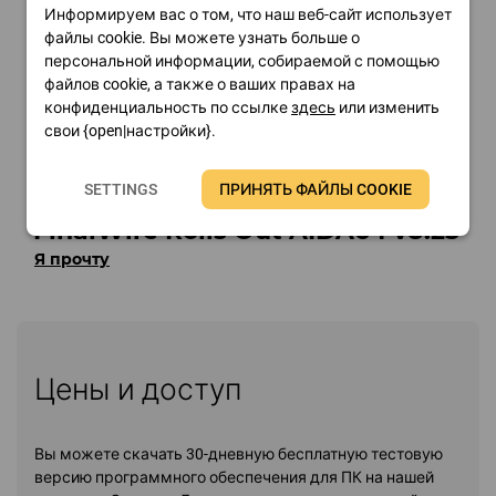
Информируем вас о том, что наш веб-сайт использует
файлы cookie. Вы можете узнать больше о
персональной информации, собираемой с помощью
файлов cookie, а также о ваших правах на
конфиденциальность по ссылке
здесь
или изменить
свои {open|настройки}.
SETTINGS
ПРИНЯТЬ ФАЙЛЫ COOKIE
FinalWire Rolls Out AIDA64 v8.25
Я прочту
Цены и доступ
Вы можете скачать 30-дневную бесплатную тестовую
версию программного обеспечения для ПК на нашей