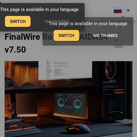
menu
arrow_drop_down
This page is available in your language
This page is available in your language
This page is available in your language
SWITCH
SWITCH
SWITCH
NO THANKS
NO THANKS
NO THANKS
This page is available in your language
FinalWire Rolls Out AIDA64
SWITCH
NO THANKS
09. 12.
2024.
v7.50