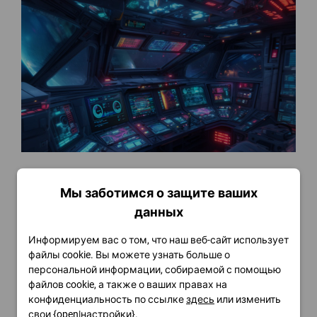
FinalWire Unveils AIDA64 v8.30
Мы заботимся о защите ваших
Я прочту
данных
Информируем вас о том, что наш веб-сайт использует
файлы cookie. Вы можете узнать больше о
персональной информации, собираемой с помощью
файлов cookie, а также о ваших правах на
конфиденциальность по ссылке
здесь
или изменить
свои {open|настройки}.