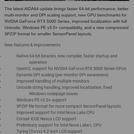
The latest AIDA64 update brings faster 64-bit performance, better
multi-monitor and DPI scaling support, new GPU benchmarks for
NVIDIA GeForce RTX 5000 Series, improved localization with full
Unicode, Windows PE v3.0+ compatibility, and a new compressed
SPZIP format for smaller SensorPanel layouts.
New features & improvements
Native 64-bit binaries, new compiler, faster startup and
operation
OpenCL support for NVIDIA GeForce RTX 5000 Series GPUs
Dynamic DPI scaling (per-monitor DPI awareness)
Improved handling of multiple monitors
Unicode string handling, improved localization, fixed
Windows codepage issues
Windows PE v3.0+ support
SPZIP file format for more compact SensorPanel layouts
Improved support for Intel Nova Lake CPU
Corsair iCUE Nexus LCD support
Preliminary support for Intel Nova Lake-L CPU
Turing (Turzx) 9.2-inch LCD support