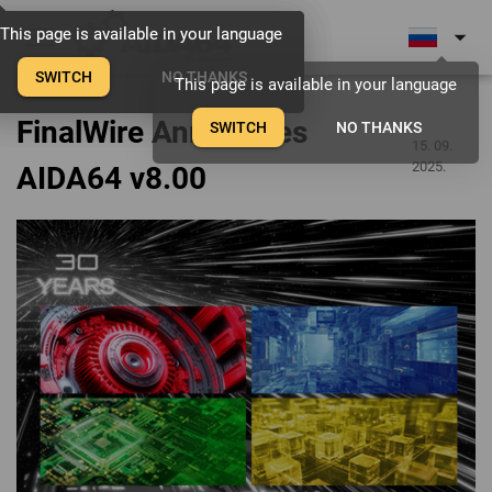
menu
arrow_drop_down
This page is available in your language
This page is available in your language
This page is available in your language
SWITCH
SWITCH
SWITCH
NO THANKS
NO THANKS
NO THANKS
This page is available in your language
FinalWire Announces
SWITCH
NO THANKS
15. 09.
2025.
AIDA64 v8.00