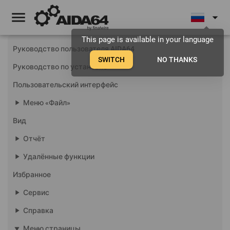
menu
arrow_drop_down
This page is available in your language
Руководство пользователя AIDA64
SWITCH
NO THANKS
Руководство по установке
Пользовательский интерфейс
play_arrow
Меню «Файл»
Вид
play_arrow
Отчёт
play_arrow
Удалённые функции
Избранное
play_arrow
Сервис
play_arrow
Справка
play_arrow
Меню страницы