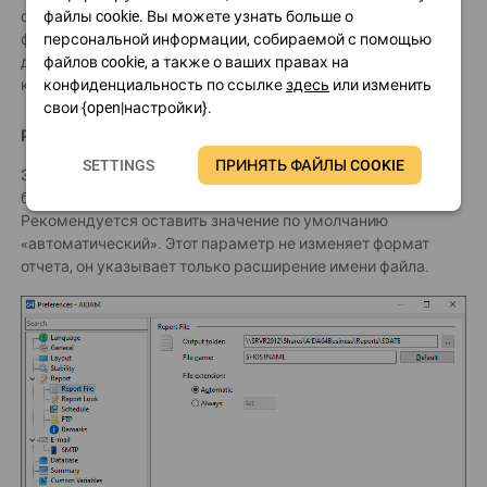
файлы cookie. Вы можете узнать больше о
сетевых аудитов либо в имени выходной папки или имя
персональной информации, собираемой с помощью
файла, одна из переменных (перечисленных выше)
файлов cookie, а также о ваших правах на
должна использоваться для предотвращения перезаписи
конфиденциальность по ссылке
здесь
или изменить
компьютерами файлов отчетов.
свои {open|настройки}.
Расширение файла
SETTINGS
ПРИНЯТЬ ФАЙЛЫ COOKIE
Этот параметр указывает имя файла расширение, которое
будет добавлено к имени файла отчета.
Рекомендуется оставить значение по умолчанию
«автоматический». Этот параметр не изменяет формат
отчета, он указывает только расширение имени файла.