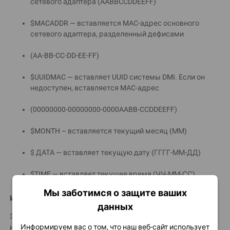
сетевого адаптера (AABBCCDDEEFF)
$MACADDR — вставляется MAC-адрес основного
сетевого адаптера, разделенный дефисами
(AA-BB-CC-DD-EE-FF)
$UUIDMAC — вставляет UUID системы DMI. Если он
недоступен, вставляется MAC-адрес
(00000000-00000000-0000AABB-CCDDEEFF)
$MONTH – вставляется текущий месяц (ММ)
$ ДАТА — вставляет текущую дату (ГГГГ-ММ-ДД)
$TIME — вставляет текущее время (ЧЧ-ММ-СС)
Мы заботимся о защите ваших
Имя файла
данных
Эта опция указывает имя файла, которое будет
Информируем вас о том, что наш веб-сайт использует
использоваться при сохранении отчетов в файл. Для