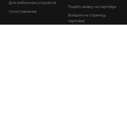
Для мобильных устройств
Подать заявку на партнёра
Сопоставление
Войдите на страницу
партнёра
ПОДДЕРЖКА
INFO
Новости
ЧЗВ
Информация о
Онлайн база знаний
лицензировании
Руководство по установке
Политика
конфиденциальности
Руководство пользователя
Общие условия договора
Запрос поддержки