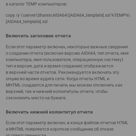
в каталог TEMP компьютеров:
copy /y \\server\Shares\AIDA64\[AIDA64_template].xsl %TEMP%\
[AIDA64_template].xsl
Включить заголовок отчета
Если этот параметр включен, некоторые важные сведения
о создании отчета (включая версию AIDA64, тип отчета, имя
компьютера, имя пользователя, операционную систему)
тип и версия, дата и время создания) отображается
в верхней части отчетов. Рекомендуется включать эту
опцию во время аудита сети. Когда отчеты HTML и
MHTML создаются для печати, мы можем отключить как
верхний, так и нижний колонтитулы отчета, чтобы
сэкономить место на бумаге.
Включить нижний колонтитул отчета
Если этот параметр включен, в конце файлов отчетов HTML
и MHTML появляется короткое сообщение об отказе
от ответственности.