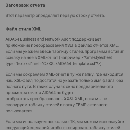
Заголовок отчета
Этот параметр определяет первую строку отчета.
Файл стиля XML
AIDA64 Business and Network Audit поддерживает
приложение преобразования XSLT в файлах отчетов XML.
Если мы укажем здесь таблицу стилей, программа вставит
ссылку на нее в XML-отчет (например: <?xml-stylesheet
type="text/xsl" href="C:\XSL\AIDA64_template.xsl"?>).
Если мы сохраняем XML-отчет в ту же папку, где находится
наш XSL-файл, то достаточно указать только имя файла, без
полного пути. В таких случаях окно предварительного
просмотра отчета AIDA64 не будет
отображать преобразованный XSL XML, пока мы не
скопируем таблицу стилей в папку TEMP активного
пользователя.
Если мы используем несколько ПК, мы можем используйте
следующий сценарий, чтобы скопировать таблицу стилей