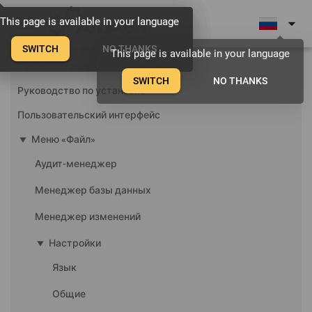
menu
arrow_drop_down
This page is available in your language
This page is available in your language
This page is available in your language
SWITCH
SWITCH
SWITCH
NO THANKS
NO THANKS
NO THANKS
This page is available in your language
Руководство пользователя AIDA64
SWITCH
NO THANKS
Руководство по установке
Пользовательский интерфейс
play_arrow
Меню «Файл»
Аудит-менеджер
Менеджер базы данных
Менеджер изменений
play_arrow
Настройки
Язык
Общие