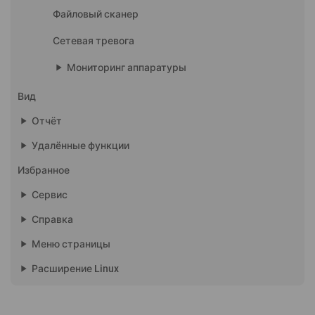
Файловый сканер
Сетевая тревога
play_arrow
Мониторинг аппаратуры
Вид
play_arrow
Отчёт
play_arrow
Удалённые функции
Избранное
play_arrow
Сервис
play_arrow
Справка
play_arrow
Меню страницы
play_arrow
Расширение Linux